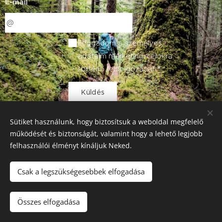
E-mail
Elfogadom a személyes
adataim marketingi célokra
történő feldolgozását
Küldés
Sütiket használunk, hogy biztosítsuk a weboldal megfelelő
működését és biztonságát, valamint hogy a lehető legjobb
felhasználói élményt kínáljuk Neked.
Általános szerződési feltételek
Csak a legszükségesebbek elfogadása
Adatvédelmi Szabályzat
Minden jog fenntartva! e-co Solutions Kft 2018
Összes elfogadása
Az oldalt a
Webnode
működteti
Sütik