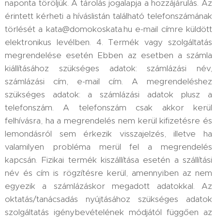
naponta töröljük. A tárolás jogalapja a hozzájárulás. Az
érintett kérheti a híváslistán található telefonszámának
törlését a kata@domokoskata.hu e-mail címre küldött
elektronikus levélben. 4. Termék vagy szolgáltatás
megrendelése esetén Ebben az esetben a számla
kiállításához szükséges adatok: számlázási név,
számlázási cím, e-mail cím. A megrendeléshez
szükséges adatok: a számlázási adatok plusz a
telefonszám. A telefonszám csak akkor kerül
felhívásra, ha a megrendelés nem kerül kifizetésre és
lemondásról sem érkezik visszajelzés, illetve ha
valamilyen probléma merül fel a megrendelés
kapcsán. Fizikai termék kiszállítása esetén a szállítási
név és cím is rögzítésre kerül, amennyiben az nem
egyezik a számlázáskor megadott adatokkal. Az
oktatás/tanácsadás nyújtásához szükséges adatok
szolgáltatás igénybevételének módjától függően az