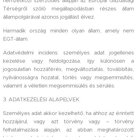
nemzetközi szerződés alapján az Európai Gazdasági
Térségről szóló megállapodásban részes állam
állampolgárával azonos jogállást élvez.
Harmadik ország: minden olyan állam, amely nem
EGT-állam.
Adatvédelmi incidens: személyes adat jogellenes
kezelése vagy feldolgozása, így különösen a
jogosulatlan hozzáférés, megváltoztatás, továbbítás,
nyilvánosságra hozatal, törlés vagy megsemmisítés,
valamint a véletlen megsemmisülés és sérülés.
3. ADATKEZELÉSI ALAPELVEK
Személyes adat akkor kezelhető, ha ahhoz az érintett
hozzájárul, vagy azt törvény vagy – törvény
felhatalmazása alapján, az abban meghatározott