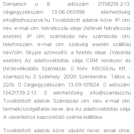
Damjanich u. 8. adószám: 21158218-2-13
cégjegyzékszám: 13-06-065996 elérhetőség:
info@bithuszarok.hu Továbbított adatok köre: IP cím,
név, e-mail cím, feliratkozás ideje (hírlevél feliratkozás
esetén). IP cím, számlázási név, számlázási cím,
telefonszám, e-mail cím, szükség esetén szállítási
név/cím, Skype azonosító, a fizetés ideje. (Vásárlás
esetén) Az adattovábbítás célja: CRM rendszer és
(hír)levélküldés Számlázás:  Név: KBOSS.hu Kft -
szamlazz.hu  Székhely: 2000 Szentendre, Táltos u.
22/b.  Cégjegyzékszám: 13-09-101824,  adószám:
13421739-2-13,  elérhetőség: info@szamlazz.hu
Továbbított adatok: Számlázási cím, név, e-mail cím,
termék/szolgáltatás neve, ára Az adattovábbítás célja:
A vásárláshoz kapcsolódó számla kiállítása.
Továbbított adatok köre: vásárló neve, email címe,