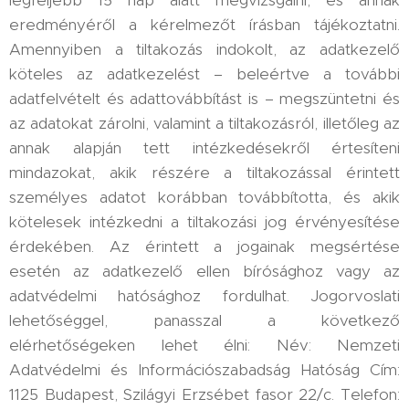
legfeljebb 15 nap alatt megvizsgálni, és annak
eredményéről a kérelmezőt írásban tájékoztatni.
Amennyiben a tiltakozás indokolt, az adatkezelő
köteles az adatkezelést – beleértve a további
adatfelvételt és adattovábbítást is – megszüntetni és
az adatokat zárolni, valamint a tiltakozásról, illetőleg az
annak alapján tett intézkedésekről értesíteni
mindazokat, akik részére a tiltakozással érintett
személyes adatot korábban továbbította, és akik
kötelesek intézkedni a tiltakozási jog érvényesítése
érdekében. Az érintett a jogainak megsértése
esetén az adatkezelő ellen bírósághoz vagy az
adatvédelmi hatósághoz fordulhat. Jogorvoslati
lehetőséggel, panasszal a következő
elérhetőségeken lehet élni: Név: Nemzeti
Adatvédelmi és Információszabadság Hatóság Cím:
1125 Budapest, Szilágyi Erzsébet fasor 22/c. Telefon: