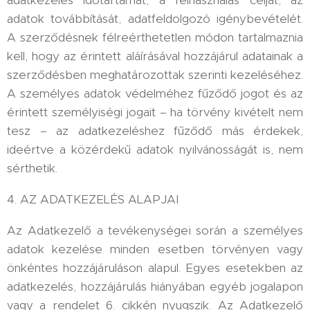
adatkezelés időtartamát, a felhasználás célját, az
adatok továbbítását, adatfeldolgozó igénybevételét.
A szerződésnek félreérthetetlen módon tartalmaznia
kell, hogy az érintett aláírásával hozzájárul adatainak a
szerződésben meghatározottak szerinti kezeléséhez.
A személyes adatok védelméhez fűződő jogot és az
érintett személyiségi jogait – ha törvény kivételt nem
tesz – az adatkezeléshez fűződő más érdekek,
ideértve a közérdekű adatok nyilvánosságát is, nem
sérthetik.
4. AZ ADATKEZELÉS ALAPJAI
Az Adatkezelő a tevékenységei során a személyes
adatok kezelése minden esetben törvényen vagy
önkéntes hozzájáruláson alapul. Egyes esetekben az
adatkezelés, hozzájárulás hiányában egyéb jogalapon
vagy a rendelet 6. cikkén nyugszik. Az Adatkezelő