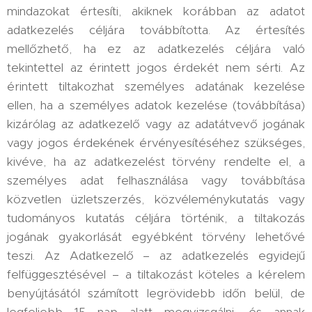
mindazokat értesíti, akiknek korábban az adatot
adatkezelés céljára továbbította. Az értesítés
mellőzhető, ha ez az adatkezelés céljára való
tekintettel az érintett jogos érdekét nem sérti. Az
érintett tiltakozhat személyes adatának kezelése
ellen, ha a személyes adatok kezelése (továbbítása)
kizárólag az adatkezelő vagy az adatátvevő jogának
vagy jogos érdekének érvényesítéséhez szükséges,
kivéve, ha az adatkezelést törvény rendelte el, a
személyes adat felhasználása vagy továbbítása
közvetlen üzletszerzés, közvéleménykutatás vagy
tudományos kutatás céljára történik, a tiltakozás
jogának gyakorlását egyébként törvény lehetővé
teszi. Az Adatkezelő – az adatkezelés egyidejű
felfüggesztésével – a tiltakozást köteles a kérelem
benyújtásától számított legrövidebb időn belül, de