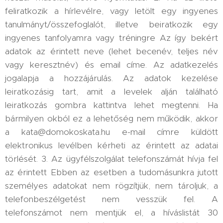
feliratkozik a hírlevélre, vagy letölt egy ingyenes
tanulmányt/összefoglalót, illetve beiratkozik egy
ingyenes tanfolyamra vagy tréningre Az így bekért
adatok az érintett neve (lehet becenév, teljes név
vagy keresztnév) és email címe. Az adatkezelés
jogalapja a hozzájárulás. Az adatok kezelése
leiratkozásig tart, amit a levelek alján található
leiratkozás gombra kattintva lehet megtenni. Ha
bármilyen okból ez a lehetőség nem működik, akkor
a kata@domokoskata.hu e-mail címre küldött
elektronikus levélben kérheti az érintett az adatai
törlését. 3. Az ügyfélszolgálat telefonszámát hívja fel
az érintett Ebben az esetben a tudomásunkra jutott
személyes adatokat nem rögzítjük, nem tároljuk, a
telefonbeszélgetést nem vesszük fel. A
telefonszámot nem mentjük el, a híváslistát 30