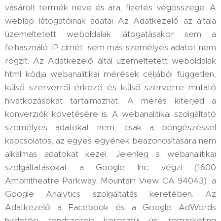
vásárolt termék neve és ára, fizetés végösszege. A
weblap látogatóinak adatai Az Adatkezelő az általa
üzemeltetett weboldalak látogatásakor sem a
felhasználó IP címét, sem más személyes adatot nem
rögzít. Az Adatkezelő által üzemeltetett weboldalak
html kódja webanalitikai mérések céljából független,
külső szerverről érkező és külső szerverre mutató
hivatkozásokat tartalmazhat. A mérés kiterjed a
konverziók követésére is. A webanalitikai szolgáltató
személyes adatokat nem, csak a böngészéssel
kapcsolatos, az egyes egyének beazonosítására nem
alkalmas adatokat kezel. Jelenleg a webanalitikai
szolgáltatásokat a Google Inc. végzi (1600
Amphitheatre Parkway, Mountain View, CA 94043), a
Google Analytics szolgáltatás keretében. Az
Adatkezelő a Facebook és a Google AdWords
hirdetési rendszerein keresztül ún. remarketing