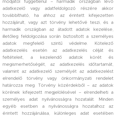
módjától függetlenül – harmadik országban lévő
adatkezelő vagy adatfeldolgozó részére akkor
továbbítható, ha ahhoz az érintett kifejezetten
hozzájárult, vagy azt törvény lehetővé teszi, és a
harmadik országban az átadott adatok kezelése,
illetőleg feldolgozása során biztosított a személyes
adatok megfelelő szintű védelme. Kötelező
adatkezelés esetén az adatkezelés célját és
feltételeit, a kezelendő adatok körét és
megismerhetőségét, az adatkezelés időtartamát,
valamint az adatkezelő személyét az adatkezelést
elrendelő törvény vagy önkormányzati rendelet
határozza meg. Törvény közérdekből – az adatok
körének kifejezett megjelölésével – elrendelheti a
személyes adat nyilvánosságra hozatalát. Minden
egyéb esetben a nyilvánosságra hozatalhoz az
érintett hozzájárulása, különleges adat esetében