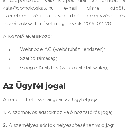
a csoportokból való kilépés után az érintett a
kata@domokoskata.hu e-mail címre küldött
üzenetben kéri, a csoportbéli bejegyzései és
hozzászólásai törlését megtesszük. 2019. 02. 28.
A Kezelő alvállalkozói:
Webnode AG (webáruház rendszer);
Szállító társaság;
Google Analytics (weboldal statisztika);
Az Ügyfél jogai
A rendelettel összhangban az Ügyfél jogai:
1.
A személyes adatokhoz való hozzáférés joga;
2.
A személyes adatok helyesbítéséhez való jog;