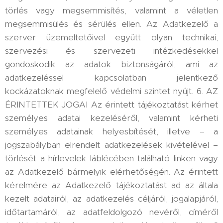
törlés vagy megsemmisítés, valamint a véletlen
megsemmisülés és sérülés ellen. Az Adatkezelő a
szerver üzemeltetőivel együtt olyan technikai,
szervezési és szervezeti intézkedésekkel
gondoskodik az adatok biztonságáról, ami az
adatkezeléssel kapcsolatban jelentkező
kockázatoknak megfelelő védelmi szintet nyújt. 6. AZ
ÉRINTETTEK JOGAI Az érintett tájékoztatást kérhet
személyes adatai kezeléséről, valamint kérheti
személyes adatainak helyesbítését, illetve – a
jogszabályban elrendelt adatkezelések kivételével –
törlését a hírlevelek láblécében található linken vagy
az Adatkezelő bármelyik elérhetőségén. Az érintett
kérelmére az Adatkezelő tájékoztatást ad az általa
kezelt adatairól, az adatkezelés céljáról, jogalapjáról,
időtartamáról, az adatfeldolgozó nevéről, címéről