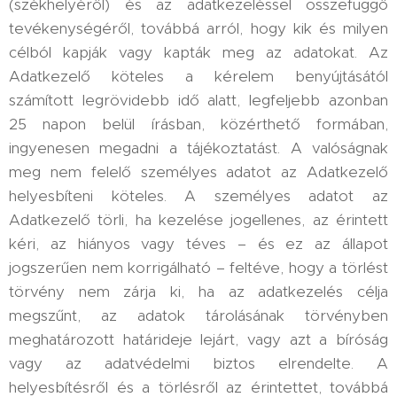
(székhelyéről) és az adatkezeléssel összefüggő
tevékenységéről, továbbá arról, hogy kik és milyen
célból kapják vagy kapták meg az adatokat. Az
Adatkezelő köteles a kérelem benyújtásától
számított legrövidebb idő alatt, legfeljebb azonban
25 napon belül írásban, közérthető formában,
ingyenesen megadni a tájékoztatást. A valóságnak
meg nem felelő személyes adatot az Adatkezelő
helyesbíteni köteles. A személyes adatot az
Adatkezelő törli, ha kezelése jogellenes, az érintett
kéri, az hiányos vagy téves – és ez az állapot
jogszerűen nem korrigálható – feltéve, hogy a törlést
törvény nem zárja ki, ha az adatkezelés célja
megszűnt, az adatok tárolásának törvényben
meghatározott határideje lejárt, vagy azt a bíróság
vagy az adatvédelmi biztos elrendelte. A
helyesbítésről és a törlésről az érintettet, továbbá