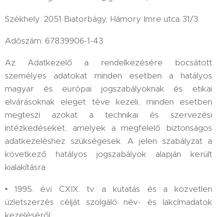
Székhely: 2051 Biatorbágy, Hámory Imre utca 31/3.
Adószám: 67839906-1-43
Az Adatkezelő a rendelkezésére bocsátott
személyes adatokat minden esetben a hatályos
magyar és európai jogszabályoknak és etikai
elvárásoknak eleget téve kezeli, minden esetben
megteszi azokat a technikai és szervezési
intézkedéseket, amelyek a megfelelő biztonságos
adatkezeléshez szükségesek. A jelen szabályzat a
következő hatályos jogszabályok alapján került
kialakításra:
• 1995. évi CXIX. tv. a kutatás és a közvetlen
üzletszerzés célját szolgáló név- és lakcímadatok
kezeléséről