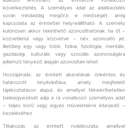
adatból levonható, az érintettre vonatkozó
következtetés. A személyes adat az adatkezelés
során mindaddig megőrzi e minőségét, amíg
kapcsolata az érintettel helyreállítható. A személy
különösen akkor tekinthető azonosíthatónak, ha őt –
közvetlenül vagy közvetve – név, azonosító jel,
illetőleg egy vagy több, fizikai, fiziológiai, mentális,
gazdasági, kulturális vagy szociális azonosságára
jellemző tényező alapján azonosítani lehet.
Hozzájárulás: az érintett akaratának önkéntes és
határozott kinyilvánítása, amely megfelelő
tájékoztatáson alapul, és amellyel félreérthetetlen
beleegyezését adja a rá vonatkozó személyes adat
– teljes körű vagy egyes műveletekre kiterjedő –
kezeléséhez.
Tiltakozás: az érintett nyilatkozata, amellyel