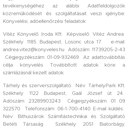
tevékenységéhez az alábbi Adatfeldolgozók
közreműködését és szolgáltatásait veszi igénybe:
Könyvelési, adóellenőrzési feladatok:
Vitéz Könyvelő Iroda Kft Képviselő: Vitéz Andrea
Székhely: 1185 Budapest, Losonc utca 17. e-mail:
andrea.vitez@konyveles.hu Adószám: 11739205-2-43
Cégjegyzékszám: 01-09-932469 Az adattovábbítás
célja: könyvelés. Továbbított adatok köre: a
számlázásnál kezelt adatok.
Tárhely és szerverszolgáltató: Név: TárhelyPark Kft.
Székhely: 1122 Budapest, Gaál József út 24.
Adószám: 23289903243 Cégjegzyékszám: 01 09
322570 Telefonszám: 06-1-700-4140 E-mail küldés:
Név: Bithuszárok Számítástechnikai és Szolgáltató
Betéti Társaság Székhely: 2051 Biatorbágy,