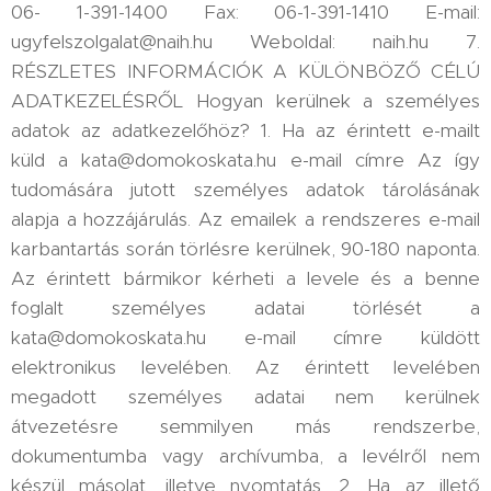
06- 1-391-1400 Fax: 06-1-391-1410 E-mail:
ugyfelszolgalat@naih.hu Weboldal: naih.hu 7.
RÉSZLETES INFORMÁCIÓK A KÜLÖNBÖZŐ CÉLÚ
ADATKEZELÉSRŐL Hogyan kerülnek a személyes
adatok az adatkezelőhöz? 1. Ha az érintett e-mailt
küld a kata@domokoskata.hu e-mail címre Az így
tudomására jutott személyes adatok tárolásának
alapja a hozzájárulás. Az emailek a rendszeres e-mail
karbantartás során törlésre kerülnek, 90-180 naponta.
Az érintett bármikor kérheti a levele és a benne
foglalt személyes adatai törlését a
kata@domokoskata.hu e-mail címre küldött
elektronikus levelében. Az érintett levelében
megadott személyes adatai nem kerülnek
átvezetésre semmilyen más rendszerbe,
dokumentumba vagy archívumba, a levélről nem
készül másolat, illetve nyomtatás. 2. Ha az illető