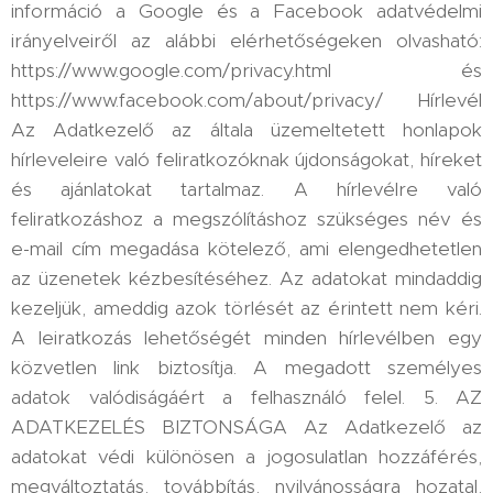
információ a Google és a Facebook adatvédelmi
irányelveiről az alábbi elérhetőségeken olvasható:
https://www.google.com/privacy.html és
https://www.facebook.com/about/privacy/ Hírlevél
Az Adatkezelő az általa üzemeltetett honlapok
hírleveleire való feliratkozóknak újdonságokat, híreket
és ajánlatokat tartalmaz. A hírlevélre való
feliratkozáshoz a megszólításhoz szükséges név és
e-mail cím megadása kötelező, ami elengedhetetlen
az üzenetek kézbesítéséhez. Az adatokat mindaddig
kezeljük, ameddig azok törlését az érintett nem kéri.
A leiratkozás lehetőségét minden hírlevélben egy
közvetlen link biztosítja. A megadott személyes
adatok valódiságáért a felhasználó felel. 5. AZ
ADATKEZELÉS BIZTONSÁGA Az Adatkezelő az
adatokat védi különösen a jogosulatlan hozzáférés,
megváltoztatás, továbbítás, nyilvánosságra hozatal,