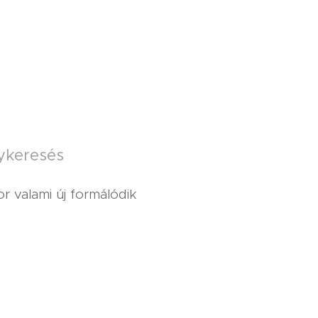
nykeresés
r valami új formálódik