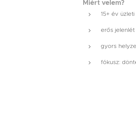
Miért velem?
15+ év üzleti
erős jelenlé
gyors helyze
fókusz: dönt