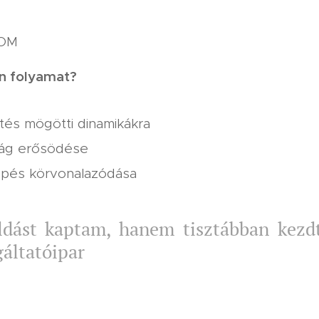
OM
en folyamat?
ntés mögötti dinamikákra
ság erősödése
épés körvonalazódása
dást kaptam, hanem tisztábban kezd
gáltatóipar