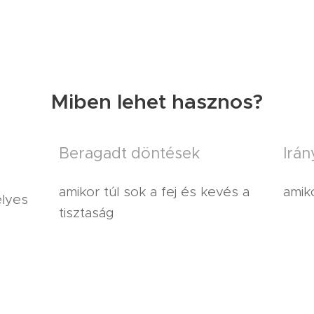
Miben lehet hasznos?
Beragadt döntések
Irá
amikor túl sok a fej és kevés a
amiko
élyes
tisztaság