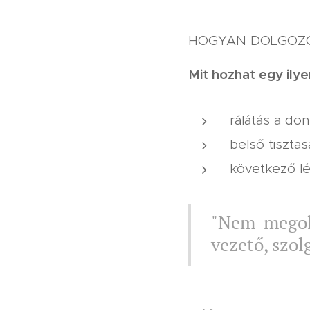
HOGYAN DOLGOZ
Mit hozhat egy ily
rálátás a dö
belső tiszta
következő l
"Nem megol
vezető, szol