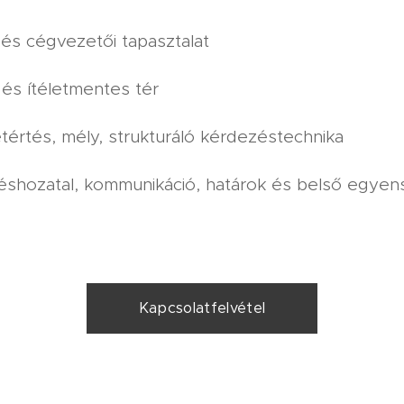
 és cégvezetői tapasztalat
t és ítéletmentes tér
tértés, mély, strukturáló kérdezéstechnika
éshozatal, kommunikáció, határok és belső egyen
Kapcsolatfelvétel